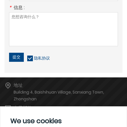
*
信息 :
提交
隐私协议
地址
Building 4, Baishihuan Village, Sanxiang Town,
Zhongshan
电子邮件
zsgoodya@126.com
We use cookies
电话