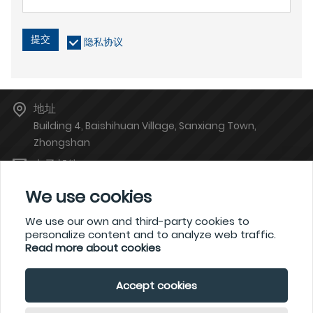
提交
隐私协议
地址
Building 4, Baishihuan Village, Sanxiang Town,
Zhongshan
电子邮件
zsgoodya@126.com
We use cookies
电话
13380620684
We use our own and third-party cookies to
personalize content and to analyze web traffic.
Read more about cookies
?2021 waimaoniu.net
Accept cookies