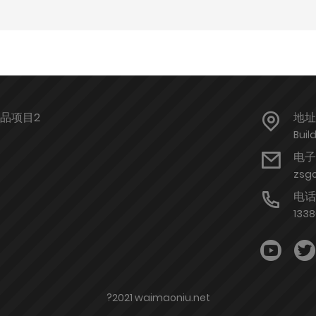
品项目2
地址
Buil
电子
zsg
电话
133
?2021 waimaoniu.net