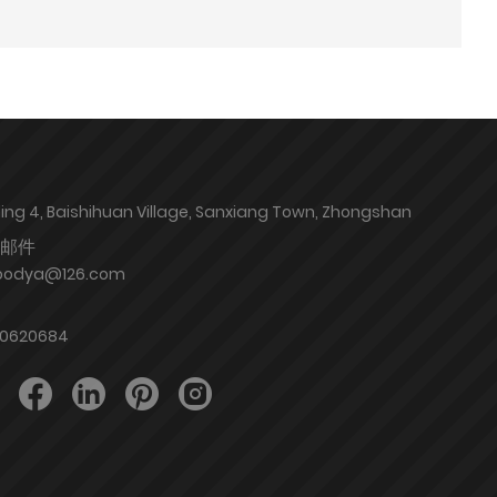
ding 4, Baishihuan Village, Sanxiang Town, Zhongshan
邮件
oodya@126.com
80620684