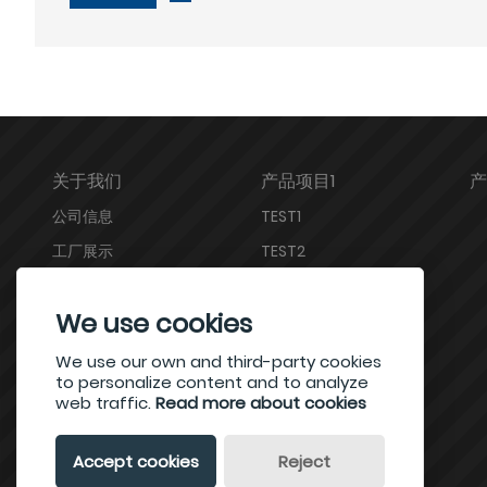
关于我们
产品项目1
产
公司信息
TEST1
工厂展示
TEST2
认证
We use cookies
We use our own and third-party cookies
to personalize content and to analyze
web traffic.
Read more about cookies
Accept cookies
Reject