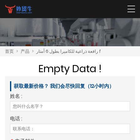
首页
>
产品
>
رافعة ذراعية للكاميرا بطول 6 أمتار f
Empty Data !
获取最新价格？ 我们会尽快回复（12小时内）
姓名 :
电话 :